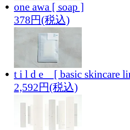
one awa [ soap ]
378円(税込)
t i l d e _ [ basic skincare li
2,592円(税込)