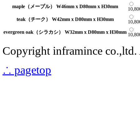
maple（メープル） W46mm x D80mm x H30mm
10,8
teak（チーク） W42mm x D80mm x H30mm
10,8
evergreen oak（シラカシ） W32mm x D80mm x H30mm
10,8
Copyright inframince co.,ltd. 
∴ pagetop