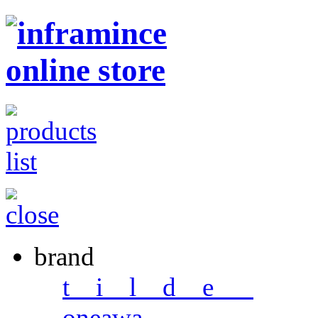
brand
t i l d e _
oneawa