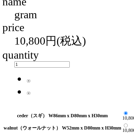
name
gram
price
10,800円(税込)
quantity
ceder（スギ） W86mm x D80mm x H30mm
10,8
walnut（ウォールナット） W52mm x D80mm x H30mm
10,8