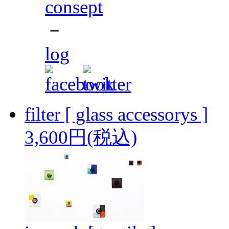
consept
－
log
filter [ glass accessorys ]
3,600円(税込)