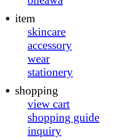
item
skincare
accessory
wear
stationery
shopping
view cart
shopping guide
inquiry