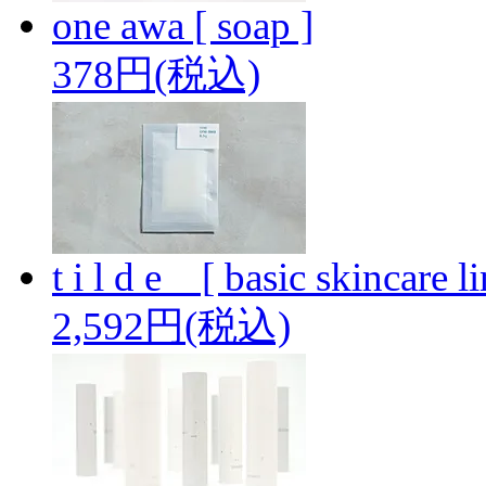
one awa [ soap ]
378円(税込)
t i l d e _ [ basic skincare li
2,592円(税込)