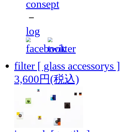
consept
－
log
filter [ glass accessorys ]
3,600円(税込)