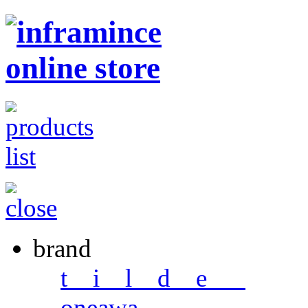
brand
t i l d e _
oneawa