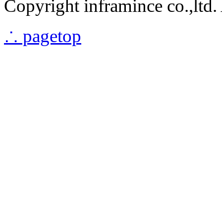
Copyright inframince co.,ltd. 
∴ pagetop