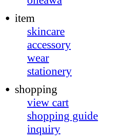
item
skincare
accessory
wear
stationery
shopping
view cart
shopping guide
inquiry